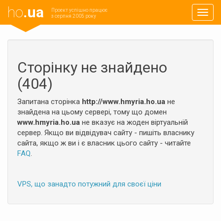
ho
.ua
Проект успішно працює
Навиг
з серпня 2005 року
Сторінку не знайдено
(404)
Запитана сторінка
http://www.hmyria.ho.ua
не
знайдена на цьому сервері, тому що домен
www.hmyria.ho.ua
не вказує на жоден віртуальній
сервер. Якщо ви відвідувач сайту - пишіть власнику
сайта, якщо ж ви і є власник цього сайту - читайте
FAQ
.
VPS, що занадто потужний для своєї ціни